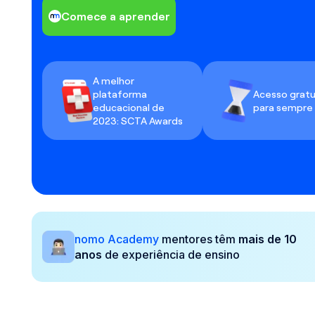
Comece a aprender
A melhor
plataforma
Acesso gratu
educacional de
para sempre
2023: SCTA Awards
nomo Academy
mentores têm
mais de 10
anos
de experiência de ensino