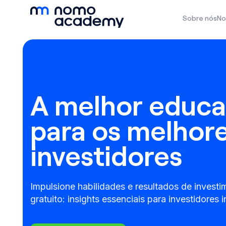
Sobre nós
No
A melhor educ
para os melhor
investidores
Impulsione habilidades e resultados de invest
gratuito: insights essenciais para investidores i