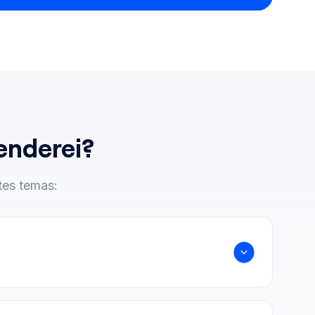
enderei?
tes temas: