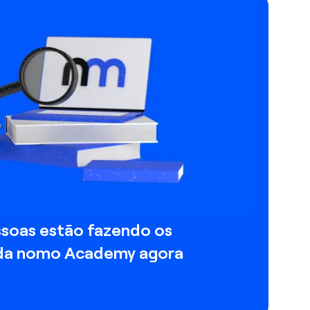
ssoas estão fazendo os
 da nomo Academy agora