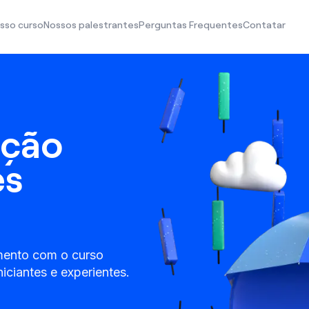
sso curso
Nossos palestrantes
Perguntas Frequentes
Contatar
ação
es
imento com o curso
niciantes e experientes.