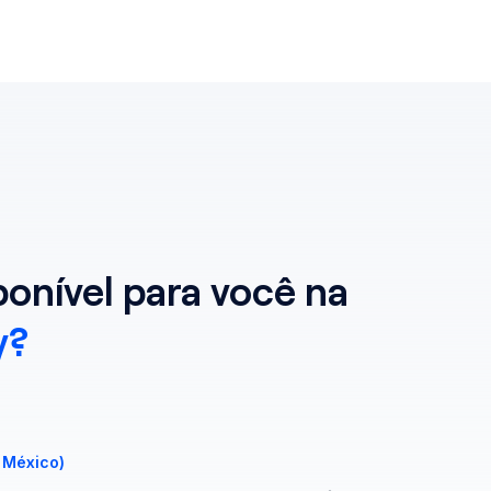
onível para você na
y?
o México)