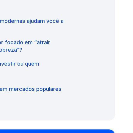
 modernas ajudam você a
r focado em “atrair
pobreza”?
nvestir ou quem
r em mercados populares